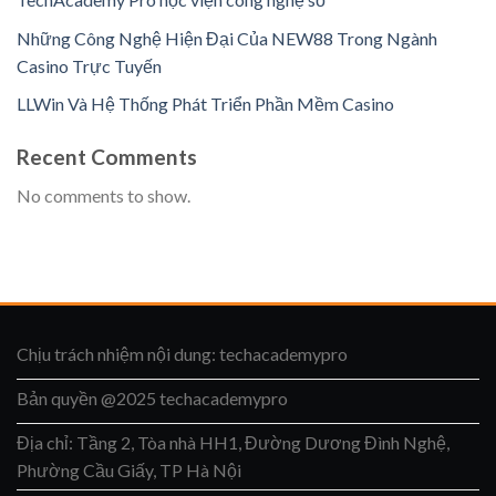
Những Công Nghệ Hiện Đại Của NEW88 Trong Ngành
Casino Trực Tuyến
LLWin Và Hệ Thống Phát Triển Phần Mềm Casino
Recent Comments
No comments to show.
Chịu trách nhiệm nội dung: techacademypro
Bản quyền @2025 techacademypro
Địa chỉ: Tầng 2, Tòa nhà HH1, Đường Dương Đình Nghệ,
Phường Cầu Giấy, TP Hà Nội