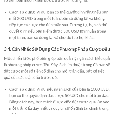
số tiền bạn muốn kiếm được trước khi dừng lại.
Cách áp dụng
: Ví dụ, bạn có thể quyết định rằng nếu bạn
mất 200 USD trong một tuần, bạn sẽ dừng lại và không
tiếp tục cá cược cho đến tuần sau. Tương tự, bạn có thể
quyết định nếu bạn kiếm được 500 USD lợi nhuận trong
một tuần, bạn sẽ dừng lại và chờ đợi cơ hội khác.
3.4. Cân Nhắc Sử Dụng Các Phương Pháp Cược Đều
Một chiến lược phổ biến giúp bạn quản lý ngân sách hiệu quả
là phương pháp cược đều. Đây là chiến thuật trong đó bạn sẽ
đặt cược một số tiền cố định cho mỗi trận đấu, bất kể kết
quả của các trận đấu trước đó.
Cách áp dụng
: Ví dụ, nếu ngân sách của bạn là 1000 USD,
bạn có thể quyết định đặt cược 50 USD cho mỗi trận đấu.
Bằng cách này, bạn tránh được việc đặt cược quá lớn vào
một trận đấu duy nhất và duy trì sự ổn định tài chính trong