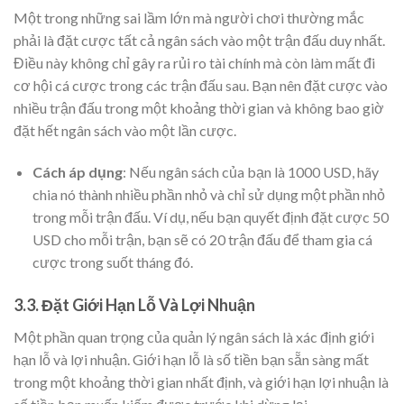
Một trong những sai lầm lớn mà người chơi thường mắc
phải là đặt cược tất cả ngân sách vào một trận đấu duy nhất.
Điều này không chỉ gây ra rủi ro tài chính mà còn làm mất đi
cơ hội cá cược trong các trận đấu sau. Bạn nên đặt cược vào
nhiều trận đấu trong một khoảng thời gian và không bao giờ
đặt hết ngân sách vào một lần cược.
Cách áp dụng
: Nếu ngân sách của bạn là 1000 USD, hãy
chia nó thành nhiều phần nhỏ và chỉ sử dụng một phần nhỏ
trong mỗi trận đấu. Ví dụ, nếu bạn quyết định đặt cược 50
USD cho mỗi trận, bạn sẽ có 20 trận đấu để tham gia cá
cược trong suốt tháng đó.
3.3. Đặt Giới Hạn Lỗ Và Lợi Nhuận
Một phần quan trọng của quản lý ngân sách là xác định giới
hạn lỗ và lợi nhuận. Giới hạn lỗ là số tiền bạn sẵn sàng mất
trong một khoảng thời gian nhất định, và giới hạn lợi nhuận là